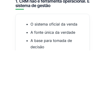
1. CRM não é ferramenta operacional. É
sistema de gestão
O sistema oficial da venda
A fonte única da verdade
A base para tomada de
decisão
O repositório do
conhecimento comercial
Quando o CRM é tratado apenas como
local de registro ou obrigação
administrativa, ele gera resistência.