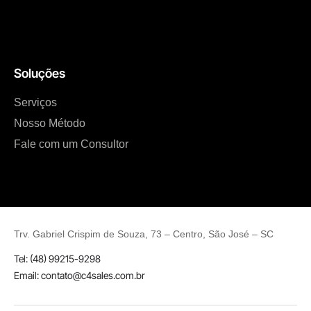
Soluções
Serviços
Nosso Método
Fale com um Consultor
Trv.
Gabriel Crispim de Souza, 73 – Centro, São José
– SC
Tel: (48) 99215-9298
Email: contato@c4sales.com.br