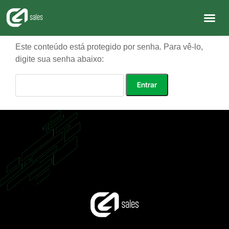
Este conteúdo está protegido por senha. Para vê-lo,
digite sua senha abaixo:
Senha: