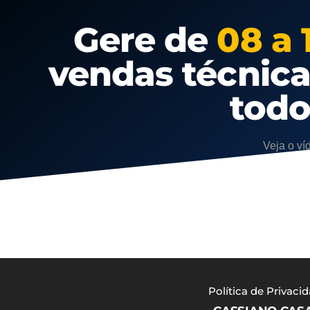
Gere de
08 a 
vendas técnic
tod
Veja o ví
Política de Privaci