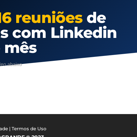
16 reuniões
de
as com Linkedin
o mês
deo abaixo
dade
|
Termos de Uso