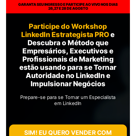
GARANTA SEU INGRESSO E PARTICIPE AO VIVO NOS DIAS
26,27 E 28 DE AGOSTO
Participe do Workshop
LinkedIn Estrategista PRO
e
Descubra o Método que
Empresários, Executivos e
Profissionais de Marketing
estão usando para se Tornar
Autoridade no LinkedIn e
Impulsionar Negócios
Prepare-se para se Tornar um Especialista
em LinkedIn
SIM! EU QUERO VENDER COM