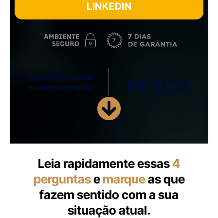
LINKEDIN
APENAS 12X DE
Curso 100% online
R$ 31,25
e acesso imediato!
Leia rapidamente essas
4
perguntas
e
marque
as que
fazem sentido com a sua
situação atual.